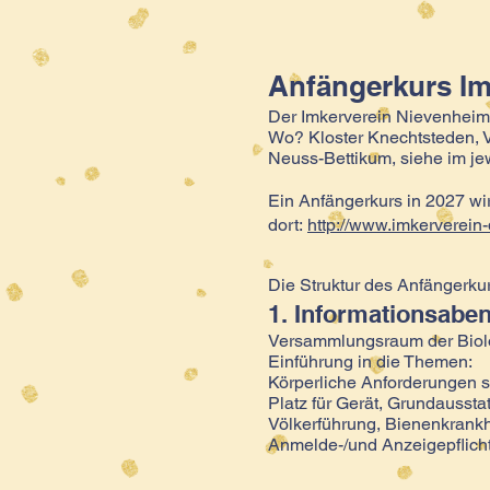
Anfängerkurs Im
Der Imkerverein Nievenheim 
Wo? Kloster Knechtsteden, 
Neuss-Bettikum, siehe im je
Ein Anfängerkurs in 2027 w
dort:
http://www.imkerverein
Die Struktur des Anfängerkur
1. Informationsaben
Versammlungsraum der Biolo
Einführung in die Themen:
Körperliche Anforderungen s
Platz für Gerät, Grundaussta
Völkerführung, Bienenkrankh
Anmelde-/und Anzeigepflich