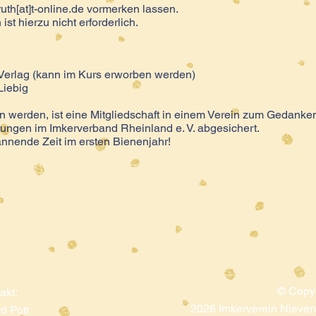
ruth[at]t-online.de vormerken lassen.
ist hierzu nicht erforderlich.
Verlag (kann im Kurs erworben werden)
Liebig
 werden, ist eine Mitgliedschaft in einem Verein zum Gedanke
ungen im Imkerverband Rheinland e. V. abgesichert.
nnende Zeit im ersten Bienenjahr!
© Copyr
akt:
2026
Imkerverein Niev
d Pott