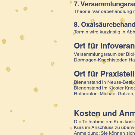
7. Versammlungsrau
Theorie: Varroabehandlung m
8. Oxalsäurebehand
Termin wird kurzfristig in A
Ort für Infovera
Versammlungsraum der Biolo
Dormagen-Knechtsteden Haus 
​Ort für Prax
isteil
Bienenstand in Neuss-Betti
Bienenstand im Kloster Kne
Referenten: Michael Gatzen,
Kosten und An
Die Teilnahme am Kurs kostet
Kurs im Anschluss zu überw
Anmeldung: Sie können sich