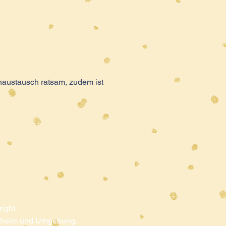
naustausch ratsam, zudem ist
ight
enheim und Umgebung
.